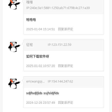
嘎嘎
IP:240e:3a1:5881:1250:ab71:d798:4c27:1a39
哈哈哈
回复该评论
2025-01-04 15:14:51
征程
IP:123.151.22.59
如何下载软件呀
回复该评论
2025-01-02 10:57:20
ericwangqiang
IP:154.144.247.62
sdjflsdjfjlds ssjfsldjflds
回复该评论
2024-12-26 23:57:49