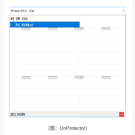
（图：UnProtector）