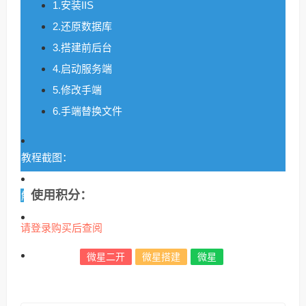
1.安装IIS
2.还原数据库
3.搭建前后台
4.启动服务端
5.修改手端
6.手端替换文件
教程截图：
使用积分：
解密文件截图：
请登录购买后查阅
教程参数：
微星二开
微星搭建
微星
附件地址: