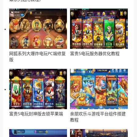
网狐系列大爆炸电玩PC端修复
富贵5电玩服务器优化教程
版
富贵5电玩封神版去锁苹果端
亲朋欢乐斗游戏平台组件搭建
教程