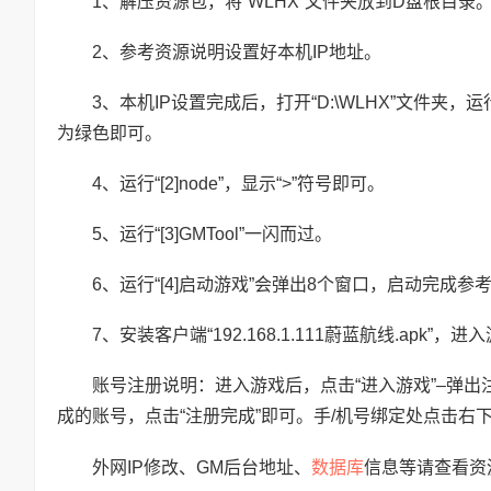
1、解压资源包，将“WLHX”文件夹放到D盘根目录。D:
2、参考资源说明设置好本机IP地址。
3、本机IP设置完成后，打开“D:\WLHX”文件夹，运行“[1]p
为绿色即可。
4、运行“[2]node”，显示“>”符号即可。
5、运行“[3]GMTool”一闪而过。
6、运行“[4]启动游戏”会弹出8个窗口，启动完成参考
7、安装客户端“192.168.1.111蔚蓝航线.apk”，
账号注册说明：进入游戏后，点击“进入游戏”–弹出注
成的账号，点击“注册完成”即可。手/机号绑定处点击右下
数据库
外网IP修改、GM后台地址、
信息等请查看资