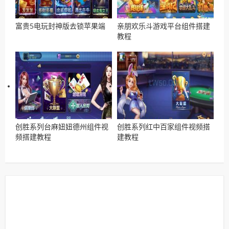
富贵5电玩封神版去锁苹果端
亲朋欢乐斗游戏平台组件搭建
教程
创胜系列台麻妞妞德州组件视
创胜系列红中百家组件视频搭
频搭建教程
建教程