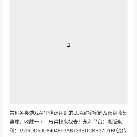
常见各类游戏APP搭建用到的LUA解密密码及密钥收集
整理，收藏一下，省得找来找去！永利平台：老版永
利：1516DD50D84048F3AB739BDCBB37D1B9流传
版本：A0EAFC07A8B9430788CED3BD606CA6E8L
UAC密码：RY_QP_MBCLIENT_!2016 RY_QP_20...
1
3年前 (2023-05-07)
5198 views
lua_xxtea加解密工具