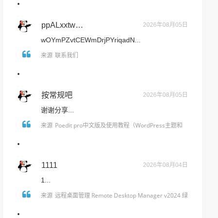
ppALxxtwdYMnPXEAyTSkirT
2026年08月05日
wOYmPZvtCEWmDrjPYriqadN...
联系我们
来源
按常规吧
2026年08月05日
谢谢分享...
Poedit pro中文版及使用教程（WordPress主题和
来源
插件汉化翻译）
1111
2026年08月04日
1...
远程桌面管理 Remote Desktop Manager v2024 绿
来源
色免装版