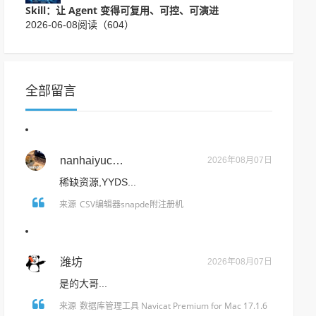
Skill：让 Agent 变得可复用、可控、可演进
2026-06-08
阅读（604）
全部留言
nanhaiyucun
2026年08月07日
稀缺资源,YYDS...
CSV编辑器snapde附注册机
来源
潍坊
2026年08月07日
是的大哥...
数据库管理工具 Navicat Premium for Mac 17.1.6
来源