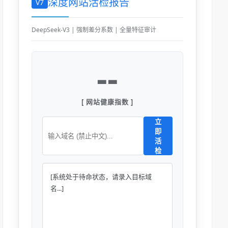
深度网站活检报告
V7
DeepSeek-V3 | 强制差分系数 | 全量特征审计
--
[ 网站健康指数 ]
立
即
活
检
[系统处于待命状态，请录入目标域
名...]