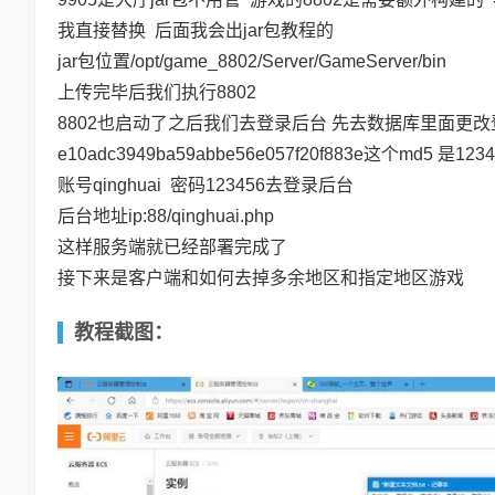
我直接替换 后面我会出jar包教程的
jar包位置/opt/game_8802/Server/GameServer/bin
上传完毕后我们执行8802
8802也启动了之后我们去登录后台 先去数据库里面更
e10adc3949ba59abbe56e057f20f883e这个md5 是
账号qinghuai 密码123456去登录后台
后台地址ip:88/qinghuai.php
这样服务端就已经部署完成了
接下来是客户端和如何去掉多余地区和指定地区游戏
教程截图：