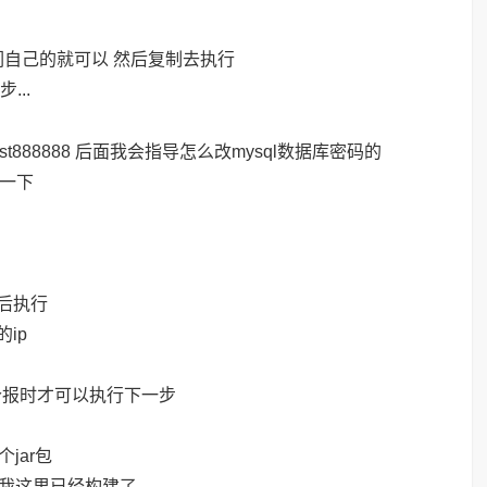
们自己的就可以 然后复制去执行
..
t888888 后面我会指导怎么改mysql数据库密码的
等一下
后执行
ip
这个报时才可以执行下一步
jar包
的 我这里已经构建了