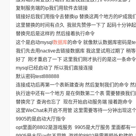
复制服务端的ip我们用软件去链接
链接好后我们用指令去替换ip 替换这两个地方的IP成我
这里替换的时间有点久 我就先赞停一下了 起码十分钟起步.
替换完后是这样的 然后接着执行命令
数据库
这个是启动mysql
的命令 就像默认数据库密码是tes
我们先去用nactive去链接数据库 我这里试用过期了 稍
好了 刚才重启了一下 这里我们刚才执行的是这一条命令
mysql已经启动了 所以我们直接连接
默认密码test888888
连接成功后再第一个表新建查询 然后复制我们的命令 然
执行途中还有一个地方 是在倒数第二个表 需要替换我们的
替换完了 查询也忘了 现在开始启动服务端 接着跑命令
这里WeChat未开启不用管 这里需要等待一分钟出现
9905的是启动大厅指令
opt里面的8802是游戏服务 9905是大厅服务 里面都有一个
9905是大厅jar包不用管 游戏的8802是需要额外构建