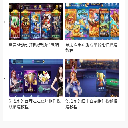
富贵5电玩封神版去锁苹果端
亲朋欢乐斗游戏平台组件搭建
教程
创胜系列台麻妞妞德州组件视
创胜系列红中百家组件视频搭
频搭建教程
建教程