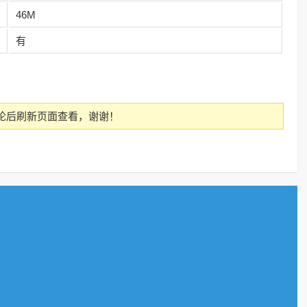
46M
有
论后刷新页面查看，谢谢！