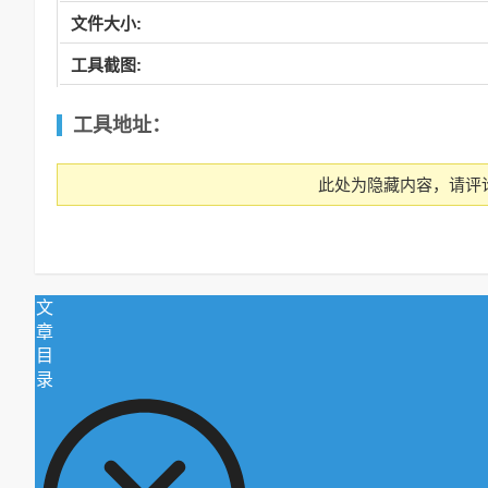
文件大小:
工具截图:
工具
地址：
此处为隐藏内容，请评
文
章
目
录