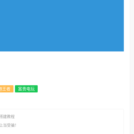
港王者
富贵电玩
搭建教程
上当受骗！