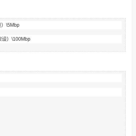
）\5Mbp
设）\100Mbp