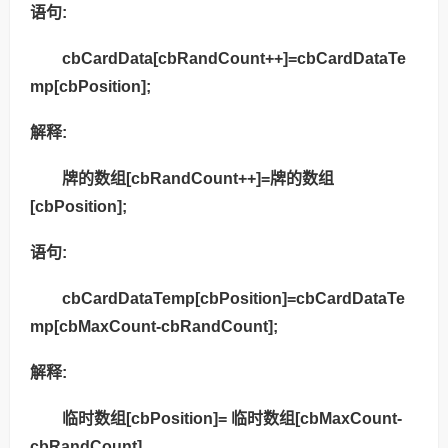
语句:
cbCardData[cbRandCount++]=cbCardDataTe
mp[cbPosition];
解释:
牌的数组[cbRandCount++]=牌的数组
[cbPosition];
语句:
cbCardDataTemp[cbPosition]=cbCardDataTe
mp[cbMaxCount-cbRandCount];
解释:
临时数组[cbPosition]= 临时数组[cbMaxCount-
cbRandCount]