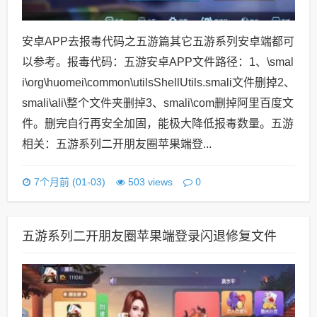
安卓APP去报毒代码之五游篇其它五游系列安卓端都可
以参考。报毒代码：五游安卓APP文件路径：1、\smal
i\org\huomei\common\utilsShellUtils.smali文件删掉2、
smali\ali\整个文件夹删掉3、smali\com删掉阿里百度文
件。删完自行再安全加固，能极大降低报毒数量。五游
相关：五游系列二开朋友圈苹果端登...
0
7个月前 (01-03)
503 views
五游系列二开朋友圈苹果端登录闪退修复文件