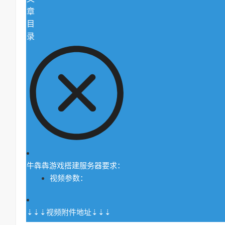
章
目
录
牛犇犇游戏搭建服务器要求：
视频参数：
⇣⇣⇣视频附件地址⇣⇣⇣